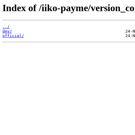
Index of /iiko-payme/version_co
../
dev/
official/